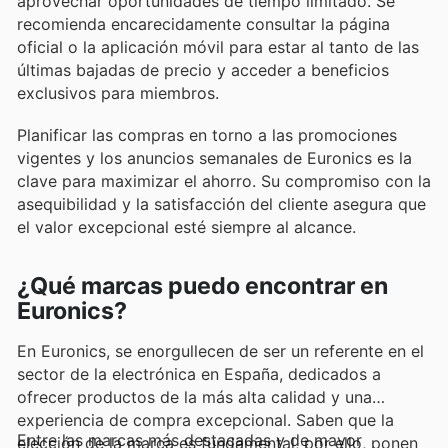
aprovechar oportunidades de tiempo limitado. Se
recomienda encarecidamente consultar la página
oficial o la aplicación móvil para estar al tanto de las
últimas bajadas de precio y acceder a beneficios
exclusivos para miembros.
Planificar las compras en torno a las promociones
vigentes y los anuncios semanales de Euronics es la
clave para maximizar el ahorro. Su compromiso con la
asequibilidad y la satisfacción del cliente asegura que
el valor excepcional esté siempre al alcance.
¿Qué marcas puedo encontrar en
Euronics?
En Euronics, se enorgullecen de ser un referente en el
sector de la electrónica en España, dedicados a
ofrecer productos de la más alta calidad y una
experiencia de compra excepcional. Saben que la
Entre las marcas más destacadas y de mayor
elección de la marca es fundamental, por ello, ponen