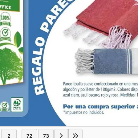
2
72
73