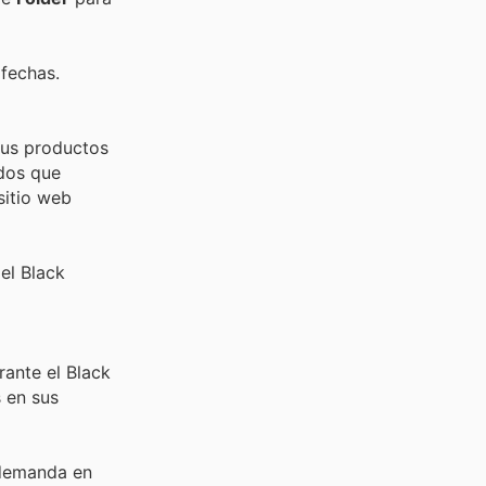
 fechas.
 sus productos
idos que
sitio web
el Black
rante el Black
 en sus
n demanda en