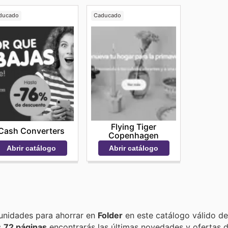
ducado
Caducado
Flying Tiger
Cash Converters
Copenhagen
Abrir catálogo
Abrir catálogo
Encuentra las mejores promociones, descuentos y oportunidades para ahorrar en
Folder
en este catálogo válido d
as
72 páginas
encontrarás las últimas novedades y ofertas 