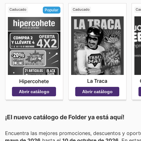
Caducado
Caducado
Ca
Popular
La Traca
Hipercohete
Abrir catálogo
Abrir catálogo
¡El nuevo catálogo de
Folder
ya está aquí!
mayo de 2026
hasta el
10 de octubre de 2026
. En est