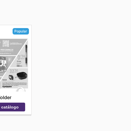
Popular
older
r catálogo