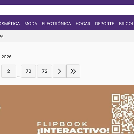
OSMÉTICA
MODA
ELECTRÓNICA
HOGAR
DEPORTE
BRICOL
26
e 2026
2
72
73
...