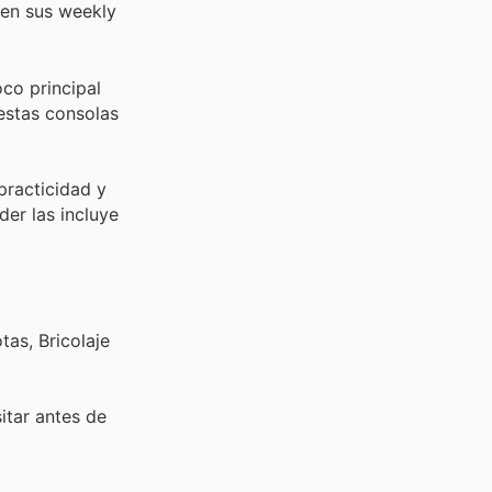
 en sus weekly
co principal
 estas consolas
practicidad y
der las incluye
as, Bricolaje
sitar
antes de