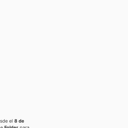
esde el
8 de
de
Folder
para