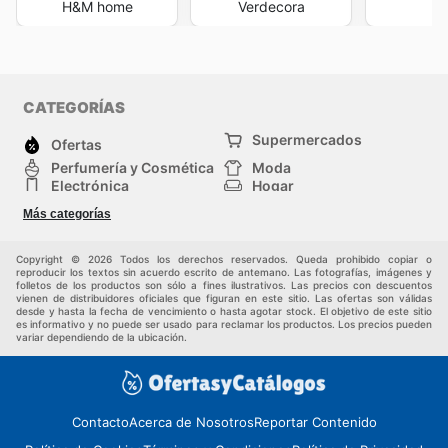
H&M home
Verdecora
M
CATEGORÍAS
Supermercados
Ofertas
Perfumería y Cosmética
Moda
Electrónica
Hogar
Deporte
Bricolaje y jardinería
Más categorías
Juguetes y bebés
Auto y Moto
Mascotas
Otros
Copyright © 2026 Todos los derechos reservados. Queda prohibido copiar o
reproducir los textos sin acuerdo escrito de antemano. Las fotografías, imágenes y
folletos de los productos son sólo a fines ilustrativos. Las precios con descuentos
vienen de distribuidores oficiales que figuran en este sitio. Las ofertas son válidas
desde y hasta la fecha de vencimiento o hasta agotar stock. El objetivo de este sitio
es informativo y no puede ser usado para reclamar los productos. Los precios pueden
variar dependiendo de la ubicación.
Contacto
Acerca de Nosotros
Reportar Contenido