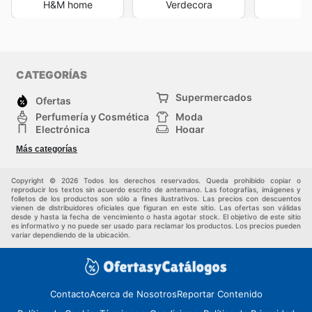
H&M home
Verdecora
M
CATEGORÍAS
Supermercados
Ofertas
Perfumería y Cosmética
Moda
Electrónica
Hogar
Deporte
Bricolaje y jardinería
Más categorías
Juguetes y bebés
Auto y Moto
Mascotas
Otros
Copyright © 2026 Todos los derechos reservados. Queda prohibido copiar o
reproducir los textos sin acuerdo escrito de antemano. Las fotografías, imágenes y
folletos de los productos son sólo a fines ilustrativos. Las precios con descuentos
vienen de distribuidores oficiales que figuran en este sitio. Las ofertas son válidas
desde y hasta la fecha de vencimiento o hasta agotar stock. El objetivo de este sitio
es informativo y no puede ser usado para reclamar los productos. Los precios pueden
variar dependiendo de la ubicación.
Contacto
Acerca de Nosotros
Reportar Contenido