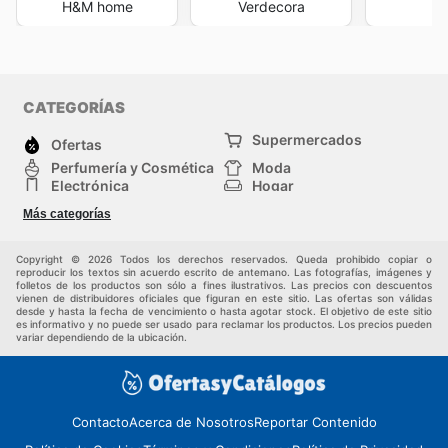
H&M home
Verdecora
M
CATEGORÍAS
Supermercados
Ofertas
Perfumería y Cosmética
Moda
Electrónica
Hogar
Deporte
Bricolaje y jardinería
Más categorías
Juguetes y bebés
Auto y Moto
Mascotas
Otros
Copyright © 2026 Todos los derechos reservados. Queda prohibido copiar o
reproducir los textos sin acuerdo escrito de antemano. Las fotografías, imágenes y
folletos de los productos son sólo a fines ilustrativos. Las precios con descuentos
vienen de distribuidores oficiales que figuran en este sitio. Las ofertas son válidas
desde y hasta la fecha de vencimiento o hasta agotar stock. El objetivo de este sitio
es informativo y no puede ser usado para reclamar los productos. Los precios pueden
variar dependiendo de la ubicación.
Contacto
Acerca de Nosotros
Reportar Contenido