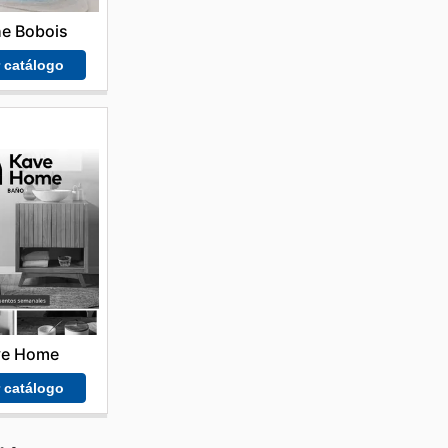
e Bobois
r catálogo
ve Home
r catálogo