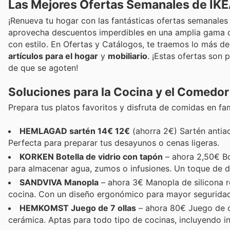
Las Mejores Ofertas Semanales de IKE
¡Renueva tu hogar con las fantásticas ofertas semanales 
aprovecha descuentos imperdibles en una amplia gama d
con estilo. En Ofertas y Catálogos, te traemos lo más 
artículos para el hogar
y
mobiliario
. ¡Estas ofertas son 
de que se agoten!
Soluciones para la Cocina y el Comedor
Prepara tus platos favoritos y disfruta de comidas en fa
HEMLAGAD sartén 14€ 12€
(ahorra 2€) Sartén antiad
Perfecta para preparar tus desayunos o cenas ligeras.
KORKEN Botella de vidrio con tapón
– ahora 2,50€ Bo
para almacenar agua, zumos o infusiones. Un toque de d
SANDVIVA Manopla
– ahora 3€ Manopla de silicona res
cocina. Con un diseño ergonómico para mayor seguridad
HEMKOMST Juego de 7 ollas
– ahora 80€ Juego de ol
cerámica. Aptas para todo tipo de cocinas, incluyendo i