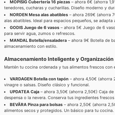
MOPISIG Cubertería 16 piezas
– ahora 6€ (ahorra 1,9
tenedores, cucharas y cucharillas. Diseño moderno y dur
NORDEN Mesa alas abatibles
– ahora 269€ (ahorra 7
alas abatibles. Ideal para espacios pequeños, se adapta
GODIS Juego de 6 vasos
– ahora 5€ Juego de 6 vasos 
para servir agua, zumos o refrescos.
MANDAL Botella/ensaladera
– ahora 9€ Botella de ba
almacenamiento con estilo.
Almacenamiento Inteligente y Organización
Mantén tu cocina ordenada y tus alimentos frescos con 
VARDAGEN Botella con tapón
– ahora 4,50€ (ahorra 2
vinagre o salsas. Diseño clásico y funcional.
UPDATEA Caja
– ahora 3,50€ (ahorra 2,50€) Caja de p
despensa o la nevera. Conserva tus ingredientes fresco
BEVÄRA Pinza para bolsas
– ahora 2,50€ (ahorra 2,50
alimentos secos y protegidos. Un básico para tu cocina.