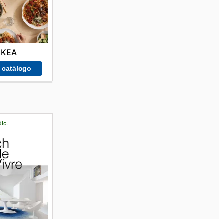
IKEA
r catálogo
dic.