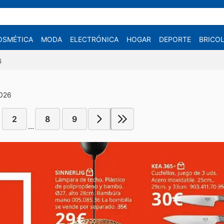
OSMÉTICA
MODA
ELECTRÓNICA
HOGAR
DEPORTE
BRICOL
6
2026
2
8
9
...