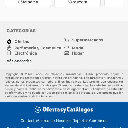
H&M home
Verdecora
M
CATEGORÍAS
Supermercados
Ofertas
Perfumería y Cosmética
Moda
Electrónica
Hogar
Deporte
Bricolaje y jardinería
Más categorías
Juguetes y bebés
Auto y Moto
Mascotas
Otros
Copyright © 2026 Todos los derechos reservados. Queda prohibido copiar o
reproducir los textos sin acuerdo escrito de antemano. Las fotografías, imágenes y
folletos de los productos son sólo a fines ilustrativos. Las precios con descuentos
vienen de distribuidores oficiales que figuran en este sitio. Las ofertas son válidas
desde y hasta la fecha de vencimiento o hasta agotar stock. El objetivo de este sitio
es informativo y no puede ser usado para reclamar los productos. Los precios pueden
variar dependiendo de la ubicación.
Contacto
Acerca de Nosotros
Reportar Contenido