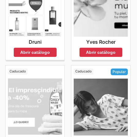
únicas que pueden marcar la diferencia en sus
compras. La Casa Del Peluquero se compromete a
ofrecer una experiencia de compra fluida y gratificante,
donde el acceso a la información sobre sus
La Casa Del
Peluquero sales
sea tan sencillo como navegar por sus
páginas. Visit La Casa Del Peluquero's website today to
explore the best deals and start saving now.
Druni
Yves Rocher
Abrir catálogo
Abrir catálogo
Caducado
Caducado
Popular