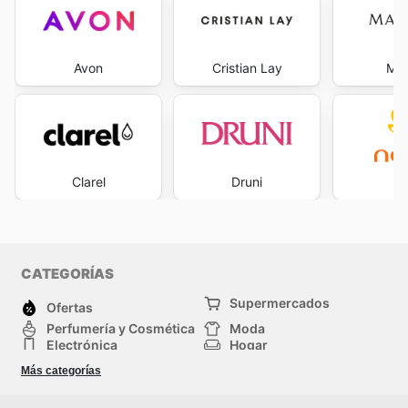
Avon
Cristian Lay
Mar
Clarel
Druni
Na
CATEGORÍAS
Supermercados
Ofertas
Perfumería y Cosmética
Moda
Electrónica
Hogar
Deporte
Bricolaje y jardinería
Más categorías
Juguetes y bebés
Auto y Moto
Mascotas
Otros