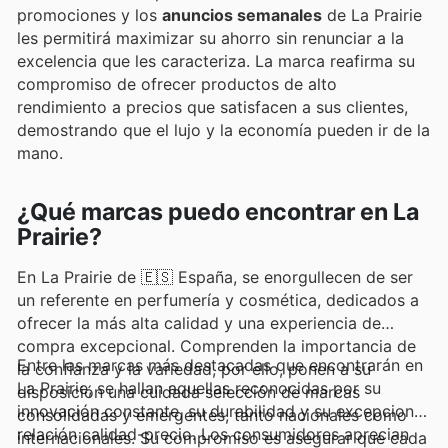
promociones y los
anuncios semanales
de La Prairie
les permitirá maximizar su ahorro sin renunciar a la
excelencia que les caracteriza. La marca reafirma su
compromiso de ofrecer productos de alto
rendimiento a precios que satisfacen a sus clientes,
demostrando que el lujo y la economía pueden ir de la
mano.
¿Qué marcas puedo encontrar en La
Prairie?
En La Prairie de 🇪🇸 España, se enorgullecen de ser
un referente en perfumería y cosmética, dedicados a
ofrecer la más alta calidad y una experiencia de
compra excepcional. Comprenden la importancia de
Entre las marcas más destacadas que encontrarán en
la confianza y la variedad, por ello, ponen a su
La Prairie, se hallan aquellas reconocidas por su
disposición una cuidada selección de marcas
innovación constante, su durabilidad y su excepcional
consolidadas y emergentes, tanto nacionales como
relación calidad-precio. Los consumidores aprecian
internacionales. Su compromiso es asegurar que cada