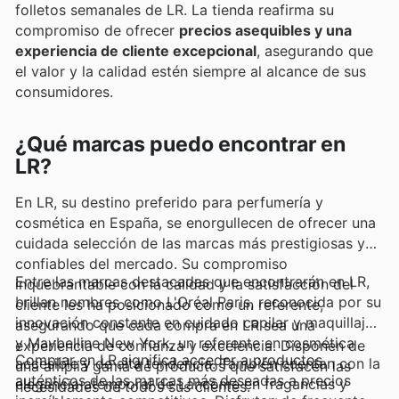
folletos semanales de LR. La tienda reafirma su
compromiso de ofrecer
precios asequibles y una
experiencia de cliente excepcional
, asegurando que
el valor y la calidad estén siempre al alcance de sus
consumidores.
¿Qué marcas puedo encontrar en
LR?
En LR, su destino preferido para perfumería y
cosmética en España, se enorgullecen de ofrecer una
cuidada selección de las marcas más prestigiosas y
confiables del mercado. Su compromiso
Entre las marcas destacadas que encontrarán en LR,
inquebrantable con la calidad y la satisfacción del
brillan nombres como L'Oréal Paris, reconocida por su
cliente les ha posicionado como un referente,
innovación constante en cuidado capilar y maquillaje,
asegurando que cada compra en LR sea una
y Maybelline New York, un referente en cosmética
experiencia de confianza y excelencia. Disponen de
Comprar en LR significa acceder a productos
accesible y de alta tendencia. También cuentan con la
una amplia gama de productos que satisfacen las
auténticos de las marcas más deseadas a precios
elegancia atemporal de Lancôme en fragancias y
necesidades de todos sus clientes.