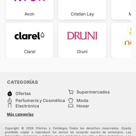
Avon
Cristian Lay
Mar
Clarel
Druni
Na
CATEGORÍAS
Supermercados
Ofertas
Perfumería y Cosmética
Moda
Electrónica
Hogar
Deporte
Bricolaje y jardinería
Más categorías
Juguetes y bebés
Auto y Moto
Mascotas
Otros
Copyright © 2026 Ofertas y Catálogos Todos los derechos reservados. Queda
prohibido copiar o reproducir los textos sin acuerdo escrito de antemano. Las