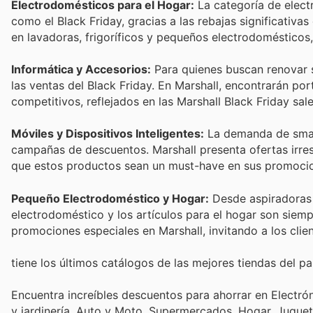
Electrodomésticos para el Hogar:
La categoría de elect
como el Black Friday, gracias a las rebajas significativ
en lavadoras, frigoríficos y pequeños electrodoméstico
Informática y Accesorios:
Para quienes buscan renovar su
las ventas del Black Friday. En Marshall, encontrarán po
competitivos, reflejados en las Marshall Black Friday sal
Móviles y Dispositivos Inteligentes:
La demanda de smart
campañas de descuentos. Marshall presenta ofertas irre
que estos productos sean un must-have en sus promocio
Pequeño Electrodoméstico y Hogar:
Desde aspiradoras e
electrodoméstico y los artículos para el hogar son siem
promociones especiales en Marshall, invitando a los clien
tiene los últimos catálogos de las mejores tiendas del paí
Encuentra increíbles descuentos para ahorrar en Electró
y jardinería, Auto y Moto, Supermercados, Hogar, Jugue