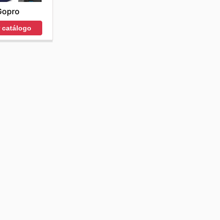
Gopro
r catálogo