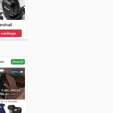
rshall
r catálogo
ago.
¡Nuevo!