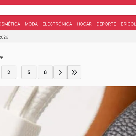
OSMÉTICA
MODA
ELECTRÓNICA
HOGAR
DEPORTE
BRICOL
/2026
26
2
5
6
...