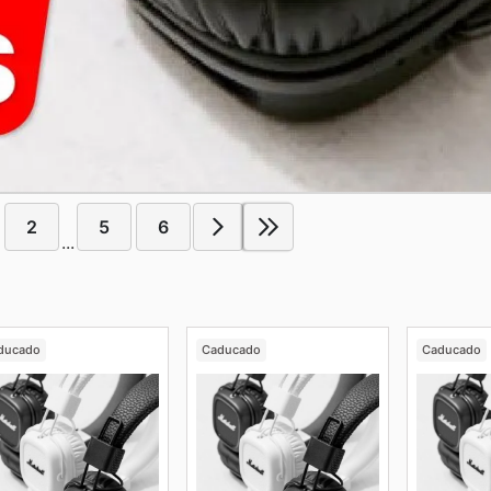
2
5
6
...
ducado
Caducado
Caducado