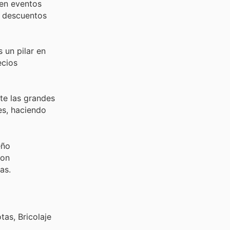
 en eventos
s descuentos
 un pilar en
ecios
te las grandes
es, haciendo
eño
con
as.
as, Bricolaje