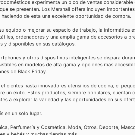
rodomésticos experimenta un pico de ventas considerable
as que se presentan. Los Marshall offers incluyen importante
s, haciendo de esta una excelente oportunidad de compra.
 equipo o mejorar su espacio de trabajo, la informática es
rtátiles, ordenadores y una amplia gama de accesorios a pr
es y disponibles en sus catálogos.
phones y otros dispositivos inteligentes se dispara duran
sistibles en modelos de alta gama y opciones más accesibl
nes de Black Friday.
ficientes hasta innovadores utensilios de cocina, el pequ
pre un éxito. Estos productos, siempre populares, cuentan 
tes a explorar la variedad y las oportunidades en sus ofert
s en un solo lugar.
nica, Perfumería y Cosmética, Moda, Otros, Deporte, Mascot
tes y bebés y muchas tiendas más.