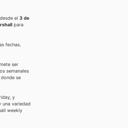
 desde el
3 de
rshall
para
as fechas.
omete ser
ios semanales
, donde se
iday, y
y una variedad
hall weekly