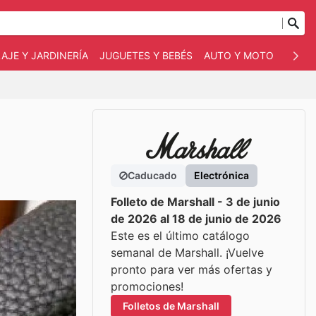
AJE Y JARDINERÍA
JUGUETES Y BEBÉS
AUTO Y MOTO
MASC
Caducado
Electrónica
Folleto de Marshall - 3 de junio
de 2026 al 18 de junio de 2026
Este es el último catálogo
semanal de Marshall. ¡Vuelve
pronto para ver más ofertas y
promociones!
Folletos de Marshall