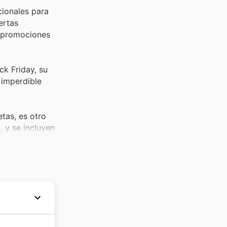
cionales para
ertas
as promociones
ck Friday, su
 imperdible
tas, es otro
, y se incluyen
ridad masiva,
resentan estos
n parte
ales permite a
no de