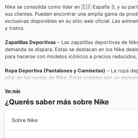
Nike se consolida como líder en 🇪🇸 España 3, y su par
sus clientes. Pueden encontrar una amplia gama de prod
exclusivas disponibles en su sitio web oficial. Les anima
y tratos.
Zapatillas Deportivas
– Las zapatillas deportivas de Nik
demanda se dispara. Estas se destacan en los Nike deals
para hacerse con modelos icónicos a precios reducidos, 
Ropa Deportiva (Pantalones y Camisetas)
– La ropa dep
pilar en las ventas de Nike. Estas prendas son un elemen
con frecuencia en los Nike Black Friday sales para maxim
Ver más
Sudaderas y Chaquetas
– Ideales para el clima cambian
¿Querés saber más sobre Nike
especialmente durante periodos de rebajas como el Blac
artículos versátiles, convirtiéndolos en compras inteligen
Sobre Nike
Accesorios Deportivos (Calcetines y Gorras)
– Los acc
integral de los conjuntos deportivos y son muy buscados 
Desde su fundación en 1964 como Blue Ribbon Sports 