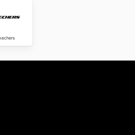
lgo que
ive
kechers