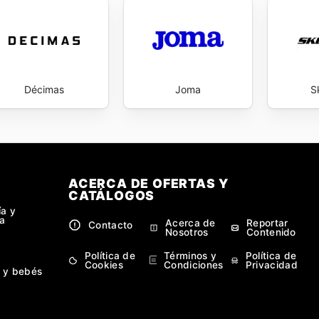
ntiza que cada visita sea una oportunidad para encontrar a
s. Stay up to date with Nike's weekly ads and enjoy exclus
Décimas
Joma
S
ACERCA DE OFERTAS Y
CATÁLOGOS
ía y
a
Acerca de
Reportar
Contacto
Nosotros
Contenido
Política de
Términos y
Política de
Cookies
Condiciones
Privacidad
 y bebés