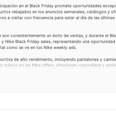
ticipación en el Black Friday promete oportunidades excep
uctos rebajados en los anuncios semanales, catálogos y of
mos a visitar con frecuencia para estar al día de las últim
e son consistentemente un éxito de ventas, y durante el Bla
 y Nike Black Friday sales, representando una oportunidad
tal como se ve en los Nike weekly ads.
ortiva de alto rendimiento, incluyendo pantalones y camise
to básico en las Nike offers, ofreciendo comodidad y estilo
izar el valor para el consumidor.
te, las sudaderas y chaquetas de Nike gozan de una popula
k Friday. Los Nike weekly ads y los Nike deals a menudo p
tes.
esorios como calcetines y gorras, aunque pequeños, forma
en las Nike offers. Su inclusión en los Nike Black Friday s
por Phil Knight y Bill Bowerman, Nike ha trazado un cami