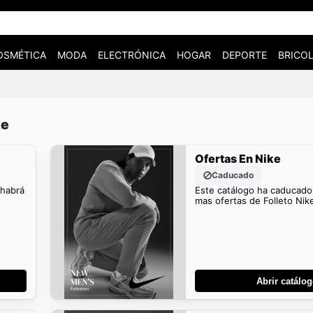
OSMÉTICA
MODA
ELECTRÓNICA
HOGAR
DEPORTE
BRICOL
ke
Ofertas En Nike
Caducado
 habrá
Este catálogo ha caducado
mas ofertas de Folleto Nik
Abrir catálo