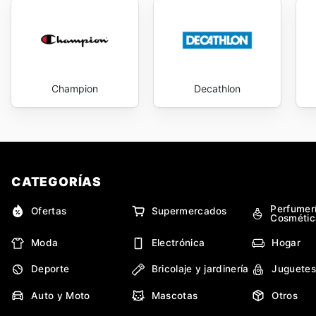
constante actualización de su plataforma online gara
te motive y te impulse a alcanzar tus metas deportiva
savings every day.
Champion
Decathlon
CATEGORÍAS
Perfumer
Ofertas
Supermercados
Cosmétic
Moda
Electrónica
Hogar
Deporte
Bricolaje y jardinería
Juguetes
Auto y Moto
Mascotas
Otros