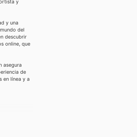
rtista y
ad y una
l mundo del
en descubrir
os online, que
n asegura
eriencia de
 en línea y a