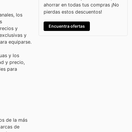
ahorrar en todas tus compras ¡No
pierdas estos descuentos!
anales, los
s
Encuentra ofertas
recios y
exclusivas y
ara equiparse.
uas y los
d y precio,
les para
os de la más
marcas de