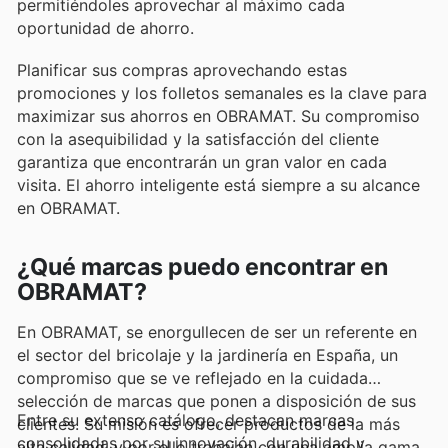
permitiéndoles aprovechar al máximo cada
oportunidad de ahorro.
Planificar sus compras aprovechando estas
promociones y los folletos semanales es la clave para
maximizar sus ahorros en OBRAMAT. Su compromiso
con la asequibilidad y la satisfacción del cliente
garantiza que encontrarán un gran valor en cada
visita. El ahorro inteligente está siempre a su alcance
en OBRAMAT.
¿Qué marcas puedo encontrar en
OBRAMAT?
En OBRAMAT, se enorgullecen de ser un referente en
el sector del bricolaje y la jardinería en España, un
compromiso que se ve reflejado en la cuidada
selección de marcas que ponen a disposición de sus
Entre su extenso catálogo, destacan marcas
clientes. Su misión es ofrecer productos de la más
consolidadas por su innovación, durabilidad y
alta calidad, y por ello trabajan con una amplia gama