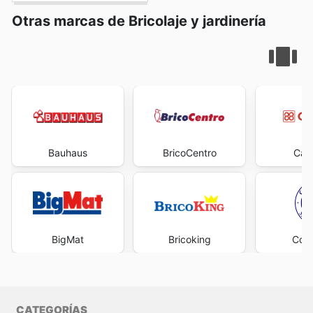
Otras marcas de Bricolaje y jardinería
Bauhaus
BricoCentro
Cad
BigMat
Bricoking
Cofe
CATEGORÍAS