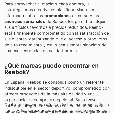
Para aprovechar al máximo cada compra, la
estrategia más efectiva es planificar. Mantenerse
informado sobre las
promociones
en curso y los
anuncios semanales
de Reebok les permitirá adquirir
sus artículos favoritos a precios reducidos. Reebok
está firmemente comprometido con la satisfacción de
sus clientes, garantizando que el acceso a productos
de alto rendimiento y estilo sea siempre sinónimo de
una excelente relación calidad-precio.
¿Qué marcas puedo encontrar en
Reebok?
En España, Reebok se consolida como un referente
indiscutible en el sector deportivo, comprometido con
ofrecer productos de la más alta calidad y una
experiencia de compra excepcional. Su extenso
Dentro de su variada oferta, destacan marcas insignia
catálogo integra una cuidada selección de marcas,
como Adidas, reconocida por su constante innovación
tanto nacionales como internacionales, que garantizan