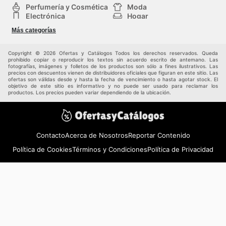
Perfumería y Cosmética
Moda
Electrónica
Hogar
Deporte
Bricolaje y jardinería
Más categorías
Juguetes y bebés
Auto y Moto
Mascotas
Otros
Copyright © 2026 Ofertas y Catálogos Todos los derechos reservados. Queda
prohibido copiar o reproducir los textos sin acuerdo escrito de antemano. Las
fotografías, imágenes y folletos de los productos son sólo a fines ilustrativos. Las
precios con descuentos vienen de distribuidores oficiales que figuran en este sitio. Las
ofertas son válidas desde y hasta la fecha de vencimiento o hasta agotar stock. El
objetivo de este sitio es informativo y no puede ser usado para reclamar los
productos. Los precios pueden variar dependiendo de la ubicación.
Contacto
Acerca de Nosotros
Reportar Contenido
Política de Cookies
Términos y Condiciones
Política de Privacidad