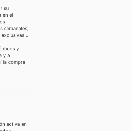
r su
 en el
los
os semanales,
 exclusivas y
énticos y
a y a
í la compra
ón activa en
entos