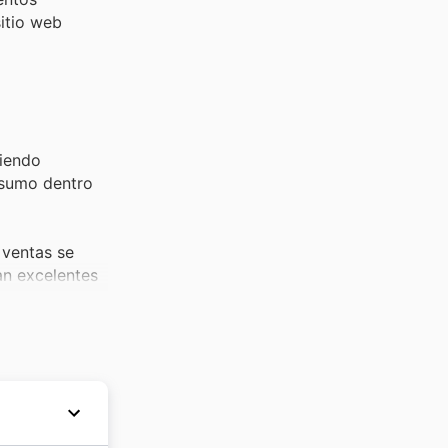
itio web
ciendo
onsumo dentro
ventas se
tan excelentes
ar en las
s compradores
rtículos de