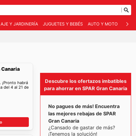
AJE Y JARDINERÍA
JUGUETES Y BEBÉS
AUTO Y MOTO
MASC
 Canaria
Descubre los ofertazos imbatibles
. ¡Pronto habrá
a del 4 al 21 de
para ahorrar en SPAR Gran Canaria
No pagues de más! Encuentra
las mejores rebajas de SPAR
Gran Canaria
go
¿Cansado de gastar de más?
¡Tenemos la solución!