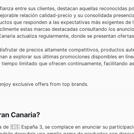
anza entre sus clientes, destacan aquellas reconocidas po
ejorable relación calidad-precio y su consolidada presencia
uctos que responden a las expectativas más exigentes de 
ácilmente estas marcas destacadas consultando los anunci
Canaria actualiza regularmente, donde se presentan ofertas
sfrutar de precios altamente competitivos, productos aut
an a explorar sus últimas promociones disponibles en líne
tiempo limitado que ofrecen continuamente, facilitando as
njoy exclusive offers from top brands.
ran Canaria?
a de 🇪🇸 España 3, se complace en anunciar su participaci
s podrán descubrir una amplia gama de productos con descu