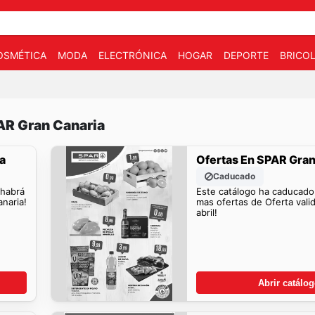
OSMÉTICA
MODA
ELECTRÓNICA
HOGAR
DEPORTE
BRICOL
AR Gran Canaria
a
Ofertas En SPAR Gran
Caducado
 habrá
Este catálogo ha caducado
naria!
mas ofertas de Oferta valid
abril!
Abrir catálo