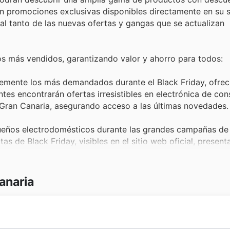
on promociones exclusivas disponibles directamente en su s
 al tanto de las nuevas ofertas y gangas que se actualizan
os más vendidos, garantizando valor y ahorro para todos:
temente los más demandados durante el Black Friday, ofre
entes encontrarán ofertas irresistibles en electrónica de c
Gran Canaria, asegurando acceso a las últimas novedades.
eños electrodomésticos durante las grandes campañas de 
as de Black Friday, visibles en el sitio web oficial, presen
hogar a precios reducidos.
 valor, los productos de perfumería y cosmética son un pil
anaria
 selección destacada en sus promociones, permitiendo a lo
ran Canaria deals.
 o simplemente disfrutar del tiempo libre, los juguetes y a