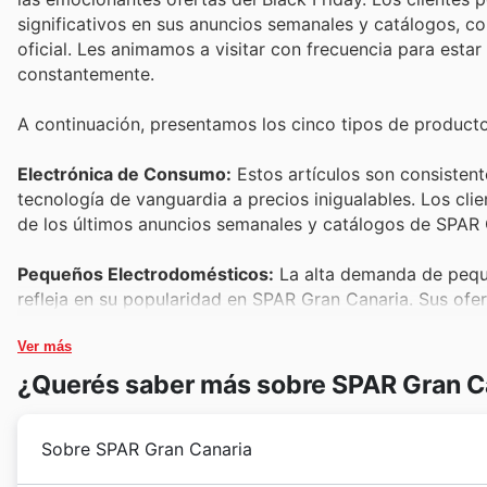
significativos en sus anuncios semanales y catálogos, c
oficial. Les animamos a visitar con frecuencia para estar
constantemente.
A continuación, presentamos los cinco tipos de product
Electrónica de Consumo:
Estos artículos son consisten
tecnología de vanguardia a precios inigualables. Los cli
de los últimos anuncios semanales y catálogos de SPAR 
Pequeños Electrodomésticos:
La alta demanda de pequ
refleja en su popularidad en SPAR Gran Canaria. Sus ofert
oportunidades para adquirir aparatos prácticos para el 
Ver más
Perfumería y Cosmética:
Reconocidos por su atractivo y
¿Querés saber más sobre SPAR Gran C
ventas del Black Friday. SPAR Gran Canaria incluye una
hacerse con sus marcas favoritas a través de los SPAR G
Sobre SPAR Gran Canaria
Juguetes y Ocio:
Para preparar las próximas festividades