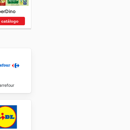
n
perDino
 to
r catálogo
arrefour