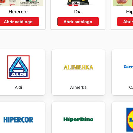
ante. La transparencia y la accesibilidad de su informació
Hipercor
Hi
Dia
ción del cliente. Visit SPAR Gran Canaria's website today
Abrir catálogo
Abri
Abrir catálogo
Aldi
Alimerka
C