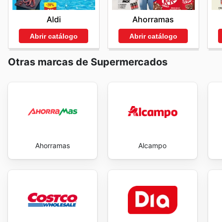
haciendo de cada compra una experiencia más gratific
Aldi
Ahorramas
promocional demuestran su compromiso con la satisfac
explore the best deals and start saving now.
Abrir catálogo
Abrir catálogo
Otras marcas de Supermercados
Ahorramas
Alcampo