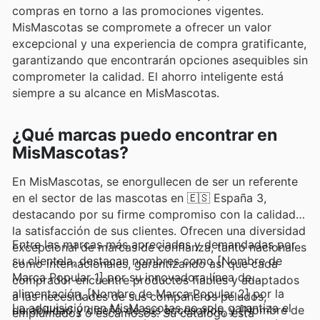
compras en torno a las promociones vigentes.
MisMascotas se compromete a ofrecer un valor
excepcional y una experiencia de compra gratificante,
garantizando que encontrarán opciones asequibles sin
comprometer la calidad. El ahorro inteligente está
siempre a su alcance en MisMascotas.
¿Qué marcas puedo encontrar en
MisMascotas?
En MisMascotas, se enorgullecen de ser un referente
en el sector de las mascotas en 🇪🇸 España 3,
destacando por su firme compromiso con la calidad y
la satisfacción de sus clientes. Ofrecen una diversidad
Entre las marcas más apreciadas y demandadas por
excepcional de marcas de confianza, tanto nacionales
su clientela, destacan nombres como [Nombre de
como internacionales, garantizando así que cada
Marca Popular 1] por su innovadora línea de
comprador encuentre productos fiables y adaptados
alimentación, [Nombre de Marca Popular 2] por la
a las necesidades de sus compañeros peludos,
La adquisición en MisMascotas no solo garantiza el
durabilidad y diseño de sus accesorios, y [Nombre de
emplumados o escamosos. Su catálogo está