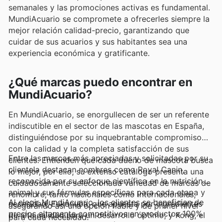
semanales y las promociones activas es fundamental.
MundiAcuario se compromete a ofrecerles siempre la
mejor relación calidad-precio, garantizando que
cuidar de sus acuarios y sus habitantes sea una
experiencia económica y gratificante.
¿Qué marcas puedo encontrar en
MundiAcuario?
En MundiAcuario, se enorgullecen de ser un referente
indiscutible en el sector de las mascotas en España,
distinguiéndose por su inquebrantable compromiso
con la calidad y la completa satisfacción de sus
Entre las marcas más apreciadas y solicitadas por su
clientes. Entienden que cada dueño de mascota busca
clientela destacan nombres como Royal Canin,
lo mejor, por ello, su extenso catálogo presenta una
reconocida por su enfoque científico en la nutrición
cuidadosamente seleccionada variedad de marcas de
animal y sus fórmulas específicas para cada etapa y
renombre, tanto nacionales como internacionales,
Al elegir MundiAcuario, los clientes se benefician de
necesidad; Eukanuba, que apuesta por ingredientes
asegurando así una opción fiable y de primer nivel
precios altamente competitivos en productos 100%
de alta calidad para un desarrollo óptimo; y Kong, el
para cada necesidad.