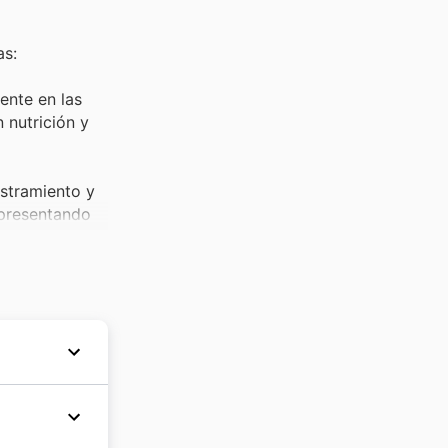
as:
ente en las
 nutrición y
estramiento y
epresentando
sión
fers en
 un gran
 Pienso Y
e en el
calidad y