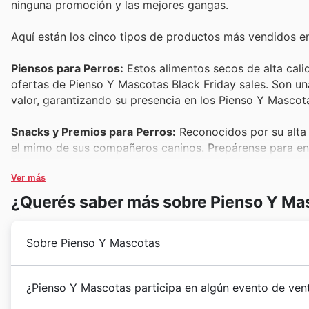
ninguna promoción y las mejores gangas.
Aquí están los cinco tipos de productos más vendidos e
Piensos para Perros:
Estos alimentos secos de alta cali
ofertas de Pienso Y Mascotas Black Friday sales. Son u
valor, garantizando su presencia en los Pienso Y Masco
Snacks y Premios para Perros:
Reconocidos por su alta 
el mimo de sus compañeros caninos. Prepárense para en
una excelente oportunidad para conseguir más por menos
Ver más
Arena para Gatos:
La arena para gatos es un producto de
¿Querés saber más sobre Pienso Y Ma
recurrente en los Pienso Y Mascotas deals. Los clientes
variedad de tipos y marcas, haciendo que estas Pienso 
Sobre Pienso Y Mascotas
Juguetes para Mascotas:
Desde peluches hasta juguetes
interés, especialmente durante eventos de rebajas como e
Desde sus inicios, Pienso Y Mascotas ha crecido sign
¿Pienso Y Mascotas participa en algún evento de ven
Mascotas weekly ads y Pienso Y Mascotas deals, ofrecie
cuidado y bienestar de los animales de compañía. Su 