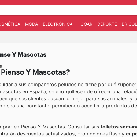
OSMÉTICA
MODA
ELECTRÓNICA
HOGAR
DEPORTE
BRICOL
ienso Y Mascotas
s
n Pienso Y Mascotas?
uidar a sus compañeros peludos no tiene por qué suponer
mascotas en España, se enorgullecen de ofrecer una relaci
ben que sus clientes buscan lo mejor para sus animales, y 
ro sea una constante, permitiendo acceder a productos de 
omprar en Pienso Y Mascotas. Consultar sus
folletos seman
ntrarán descuentos actualizados, promociones flash y
cupo