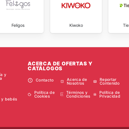
dicados al cuidado animal, sin sacrificar la calidad ni el b
as sales this week
se convierte en una herramienta valios
ith Pienso Y Mascotas's weekly ads and enjoy exclusive sav
Feligos
Kiwoko
Ti
ACERCA DE OFERTAS Y
CATÁLOGOS
ía y
a
Acerca de
Reportar
Contacto
Nosotros
Contenido
Política de
Términos y
Política de
Cookies
Condiciones
Privacidad
 y bebés