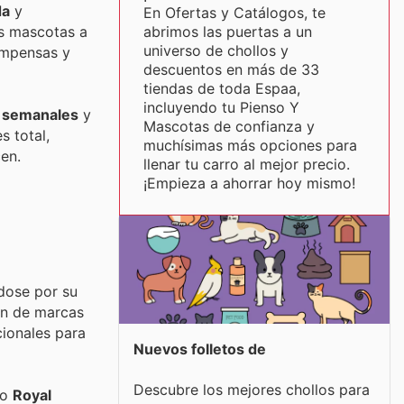
da
y
En Ofertas y Catálogos, te
abrimos las puertas a un
us mascotas a
universo de chollos y
ompensas y
descuentos en más de 33
tiendas de toda Espaa,
incluyendo tu Pienso Y
 semanales
y
Mascotas de confianza y
s total,
muchísimas más opciones para
en.
llenar tu carro al mejor precio.
¡Empieza a ahorrar hoy mismo!
ndose por su
ón de marcas
cionales para
Nuevos folletos de
Descubre los mejores chollos para
mo
Royal