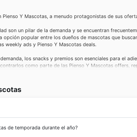
n Pienso Y Mascotas, a menudo protagonistas de sus ofert
dad son un pilar de la demanda y se encuentran frecuentem
na opción popular entre los dueños de mascotas que buscan
tas weekly ads y Pienso Y Mascotas deals.
demanda, los snacks y premios son esenciales para el adi
contrarlos como parte de las Pienso Y Mascotas offers, r
 durante el Black Friday.
 consumo continuo y su popularidad se refleja en su inclu
scotas
 pueden esperar encontrar excelentes Pienso Y Mascotas of
Y Mascotas weekly ads sean una visita obligada.
 interactivos, la variedad de juguetes para mascotas atrae
l Black Friday. Son artículos que suelen destacarse en los
ificativamente en España, consolidándose como un referent
tas de temporada durante el año?
ndo diversión a precios reducidos.
trayectoria se caracteriza por un firme compromiso con la 