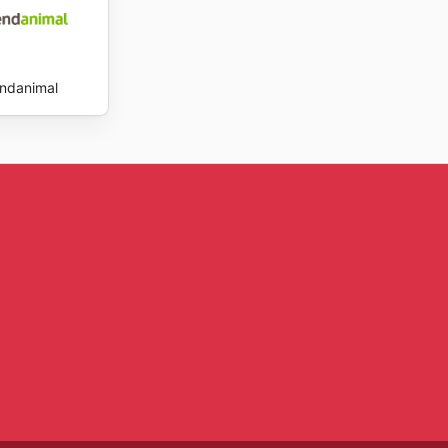
ienestar.
a para
ings
endanimal