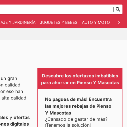
AJE Y JARDINERÍA
JUGUETES Y BEBÉS
AUTO Y MOTO
MASC
Descubre los ofertazos imbatibles
 un gran
para ahorrar en Pienso Y Mascotas
ón calidad-
por eso han
alta calidad
No pagues de más! Encuentra
las mejores rebajas de Pienso
Y Mascotas
ales
y
ofertas
¿Cansado de gastar de más?
nes digitales
¡Tenemos la solución!