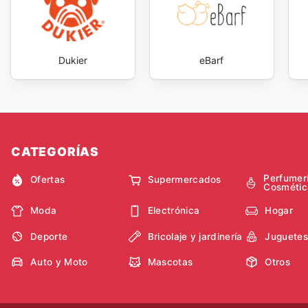
traduce en una gestión más inteligente de los gastos de
La información actualizada sobre las
Pienso Y Mascot
cualquier propietario responsable. Stay up to date w
every day.
Dukier
eBarf
CATEGORÍAS
Perfumer
Ofertas
Supermercados
Cosmétic
Moda
Electrónica
Hogar
Deporte
Bricolaje y jardinería
Juguetes
Auto y Moto
Mascotas
Otros