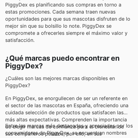
PiggyDex es planificando sus compras en torno a
estas promociones. Cada semana traen nuevas
oportunidades para que sus mascotas disfruten de lo
mejor sin que su bolsillo lo note. PiggyDex se
compromete a ofrecerles siempre el máximo valor y
satisfacción.
¿Qué marcas puedo encontrar en
PiggyDex?
¿Cuáles son las mejores marcas disponibles en
PiggyDex?
En PiggyDex, se enorgullecen de ser un referente en
el sector de las mascotas en España, ofreciendo una
cuidada selección de productos que satisfacen las
más altas expectativas. Comprenden la importancia
Entre las marcas más destacadas y apreciadas por los
de elegir marcas de confianza para el bienestar de
consumidores de PiggyDex, se encuentran nombres
sus compañeros peludos, por ello, en sus